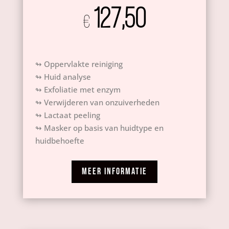
127,50
€
↬ Oppervlakte reiniging
↬ Huid analyse
↬ Exfoliatie met enzym
↬ Verwijderen van onzuiverheden
↬ Lactaat peeling
↬ Masker op basis van huidtype en
huidbehoefte
MEER INFORMATIE