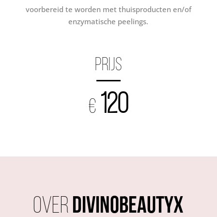
voorbereid te worden met thuisproducten en/of
enzymatische peelings.
PRIJS
120
€
Over
DIVINOBEAUTYX