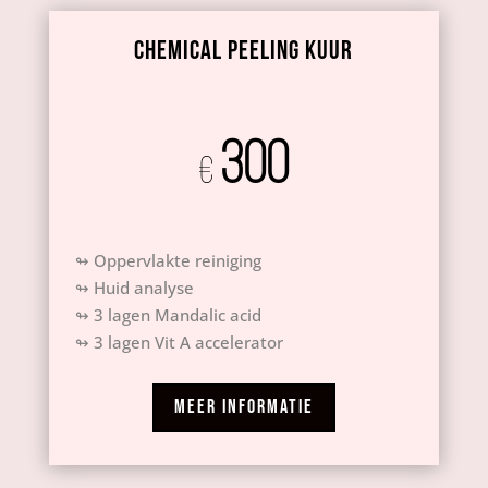
chemical peeling kuur
300
€
↬ Oppervlakte reiniging
↬ Huid analyse
↬ 3 lagen
Mandalic acid
↬ 3 lagen
Vit A accelerator
MEER INFORMATIE