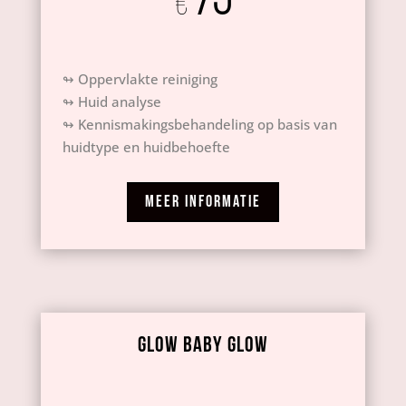
75
€
↬ Oppervlakte reiniging
↬ Huid analyse
↬
Kennismakingsbehandeling op basis van
huidtype en huidbehoefte
MEER INFORMATIE
glow baby glow